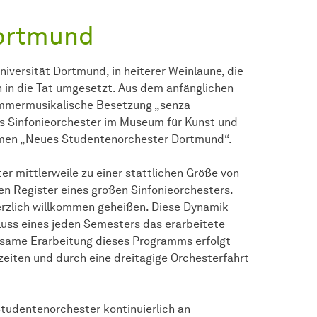
ortmund
versität Dortmund, in heiterer Weinlaune, die
 in die Tat umgesetzt. Aus dem anfänglichen
kammermusikalische Besetzung „senza
ines Sinfonieorchester im Museum für Kunst und
amen „Neues Studentenorchester Dortmund“.
r mittlerweile zu einer stattlichen Größe von
en Register eines großen Sinfonieorchesters.
erzlich willkommen geheißen. Diese Dynamik
luss eines jeden Semesters das erarbeitete
nsame Erarbeitung dieses Programms erfolgt
eiten und durch eine dreitägige Orchesterfahrt
udentenorchester kontinuierlich an