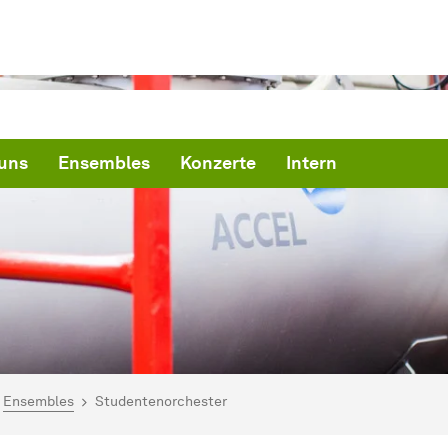
uns
Ensembles
Konzerte
Intern
ind hier:
artseite
Ensembles
Studentenorchester