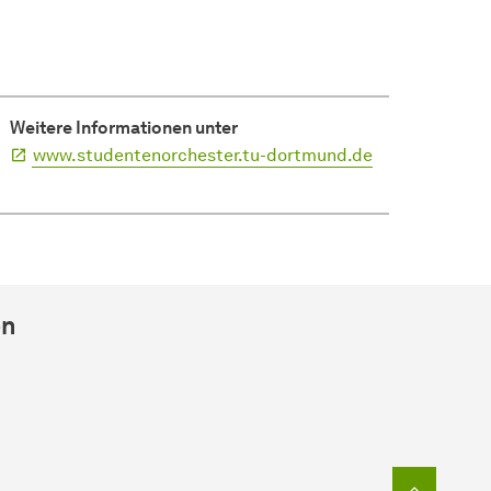
Weitere Informationen unter
www.studentenorchester.tu-dortmund.de
en
Zum Seit