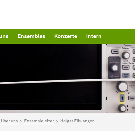
uns
Ensembles
Konzerte
Intern
ind hier:
artseite
Über uns
Ensembleleiter
Holger Ellwanger