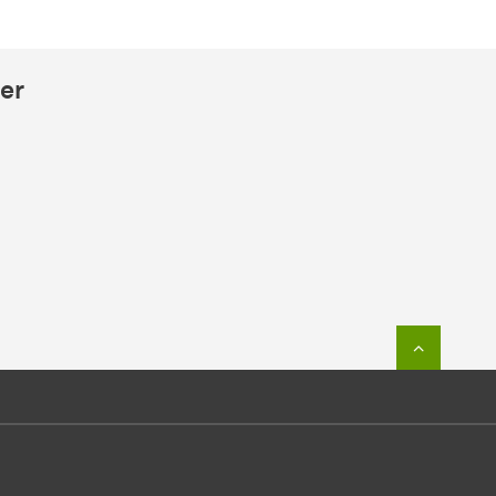
er
Zum Seit