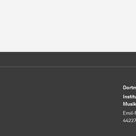
Dortm
Instit
Musik
Emil-
4422