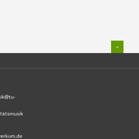
Zum Seit
sik@tu-
itätsmusik
erkum.de