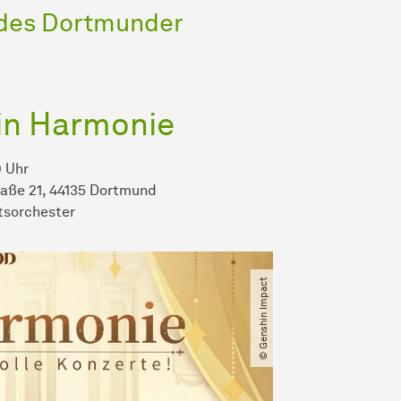
 des Dortmunder
 in Harmonie
0 Uhr
aße 21, 44135 Dortmund
tsorchester
© Genshin Impact